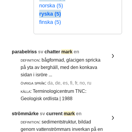
norska (5)
ryska (5)
finska (5)
parabelriss
sv
chatter
mark
en
definition:
bågformad, glacigen spricka
på yta av berghäll, med den konkava
sidan i isröre ...
övriga språk:
da, de, es, fi, fr, no, ru
källa:
Terminologicentrum TNC:
Geologisk ordlista | 1988
strömmärke
sv
current
mark
en
definition:
sedimentstruktur, bildad
genom vattenströmmars inverkan på en