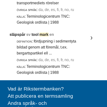
transportmediets rörelser
övriga språk:
da, de, es, fi, fr, no, ru
källa:
Terminologicentrum TNC:
Geologisk ordlista | 1988
släpspår
sv
tool
mark
en
definition:
fördjupning i sedimentyta
bildad genom att föremål, t.ex.
bergartspartikel ell ...
övriga språk:
da, de, es, fi, fr, no, ru
källa:
Terminologicentrum TNC:
Geologisk ordlista | 1988
Vad är Rikstermbanken?
Att publicera en termsamling
Andra språk- och