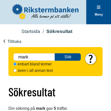
Meny
Startsida
Sökresultat
Tillbaka
Sök
enbart bland termer
även i all annan text
Sökresultat
Din sökning på
mark
gav
5
träffar.