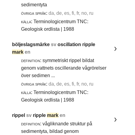
sedimentyta
övriga språk:
da, de, es, fi, fr, no, ru
källa:
Terminologicentrum TNC:
Geologisk ordlista | 1988
böljeslagsmärke
sv
oscillation ripple
mark
en
definition:
symmetriskt rippel bildat
genom vattnets oscillerande vågrörelser
över sedimen ...
övriga språk:
da, de, es, fi, fr, no, ru
källa:
Terminologicentrum TNC:
Geologisk ordlista | 1988
rippel
sv
ripple
mark
en
definition:
vågliknande struktur på
sedimentyta, bildad genom