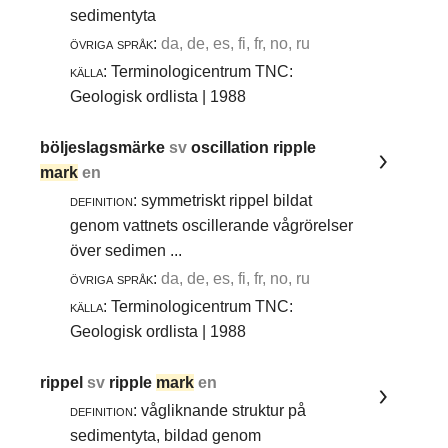
sedimentyta
övriga språk:
da, de, es, fi, fr, no, ru
källa:
Terminologicentrum TNC:
Geologisk ordlista | 1988
böljeslagsmärke
sv
oscillation ripple
mark
en
definition:
symmetriskt rippel bildat
genom vattnets oscillerande vågrörelser
över sedimen ...
övriga språk:
da, de, es, fi, fr, no, ru
källa:
Terminologicentrum TNC:
Geologisk ordlista | 1988
rippel
sv
ripple
mark
en
definition:
vågliknande struktur på
sedimentyta, bildad genom