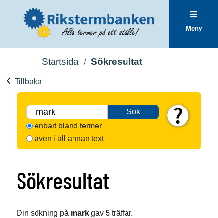
Meny
Startsida
Sökresultat
Tillbaka
Sök
enbart bland termer
även i all annan text
Sökresultat
Din sökning på
mark
gav
5
träffar.