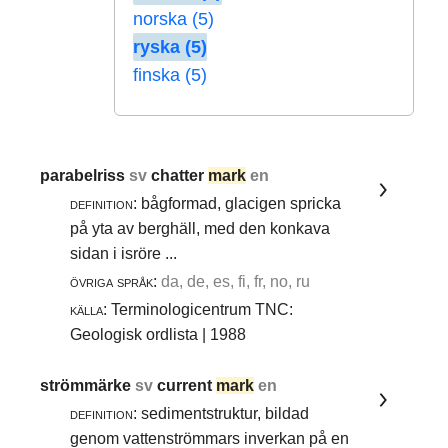
norska (5)
ryska (5)
finska (5)
parabelriss
sv
chatter
mark
en
definition:
bågformad, glacigen spricka
på yta av berghäll, med den konkava
sidan i isröre ...
övriga språk:
da, de, es, fi, fr, no, ru
källa:
Terminologicentrum TNC:
Geologisk ordlista | 1988
strömmärke
sv
current
mark
en
definition:
sedimentstruktur, bildad
genom vattenströmmars inverkan på en