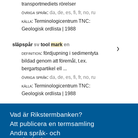
transportmediets rörelser
övriga språk:
da, de, es, fi, fr, no, ru
källa:
Terminologicentrum TNC:
Geologisk ordlista | 1988
släpspår
sv
tool
mark
en
definition:
fördjupning i sedimentyta
bildad genom att föremål, t.ex.
bergartspartikel ell ...
övriga språk:
da, de, es, fi, fr, no, ru
källa:
Terminologicentrum TNC:
Geologisk ordlista | 1988
Vad är Rikstermbanken?
Att publicera en termsamling
Andra språk- och