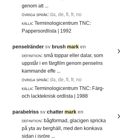
genom att ...
övriga språk:
da, de, fi, fr, no
källa:
Terminologicentrum TNC:
Pappersordlista | 1992
penselränder
sv
brush
mark
en
definition:
små toppar eller dalar, som
uppstår i en färgfilm genom penselns
kammande effe ...
övriga språk:
da, de, fi, fr, no
källa:
Terminologicentrum TNC: Färg-
och lackteknisk ordlista | 1988
parabelriss
sv
chatter
mark
en
definition:
bågformad, glacigen spricka
på yta av berghäll, med den konkava
sidan i isröre ...