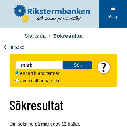
Meny
Startsida
Sökresultat
Tillbaka
Sök
enbart bland termer
även i all annan text
Sökresultat
Din sökning på
mark
gav
12
träffar.