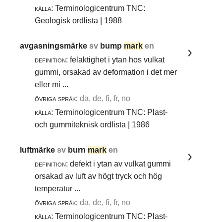
källa:
Terminologicentrum TNC:
Geologisk ordlista | 1988
avgasningsmärke
sv
bump
mark
en
definition:
felaktighet i ytan hos vulkat
gummi, orsakad av deformation i det mer
eller mi ...
övriga språk:
da, de, fi, fr, no
källa:
Terminologicentrum TNC: Plast-
och gummiteknisk ordlista | 1986
luftmärke
sv
burn
mark
en
definition:
defekt i ytan av vulkat gummi
orsakad av luft av högt tryck och hög
temperatur ...
övriga språk:
da, de, fi, fr, no
källa:
Terminologicentrum TNC: Plast-