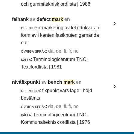
och gummiteknisk ordlista | 1986
felhank
sv
defect
mark
en
definition:
markering av fel i dukvara i
form av i kanten fastknuten garnända
e.d.
övriga språk:
da, de, fi, fr, no
källa:
Terminologicentrum TNC:
Textilordlista | 1981
nivåfixpunkt
sv
bench
mark
en
definition:
fixpunkt vars läge i höjd
bestämts
övriga språk:
da, de, fi, fr, no
källa:
Terminologicentrum TNC:
Kommunalteknisk ordlista | 1976