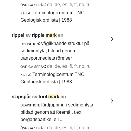
övriga språk:
da, de, es, fi, fr, no, ru
källa:
Terminologicentrum TNC:
Geologisk ordlista | 1988
rippel
sv
ripple
mark
en
definition:
vågliknande struktur på
sedimentyta, bildad genom
transportmediets rörelser
övriga språk:
da, de, es, fi, fr, no, ru
källa:
Terminologicentrum TNC:
Geologisk ordlista | 1988
släpspår
sv
tool
mark
en
definition:
fördjupning i sedimentyta
bildad genom att föremål, t.ex.
bergartspartikel ell ...
övriga språk:
da, de, es, fi, fr, no, ru