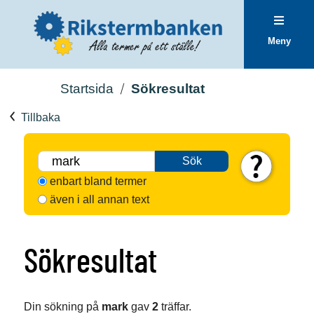
Meny
Startsida
Sökresultat
Tillbaka
Sök
enbart bland termer
även i all annan text
Sökresultat
Din sökning på
mark
gav
2
träffar.