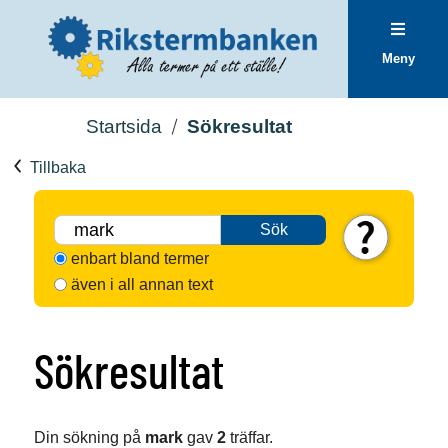
Meny
Startsida
Sökresultat
Tillbaka
Sök
enbart bland termer
även i all annan text
Sökresultat
Din sökning på
mark
gav
2
träffar.