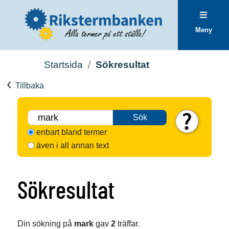
Meny
Startsida
Sökresultat
Tillbaka
Sök
enbart bland termer
även i all annan text
Sökresultat
Din sökning på
mark
gav
2
träffar.