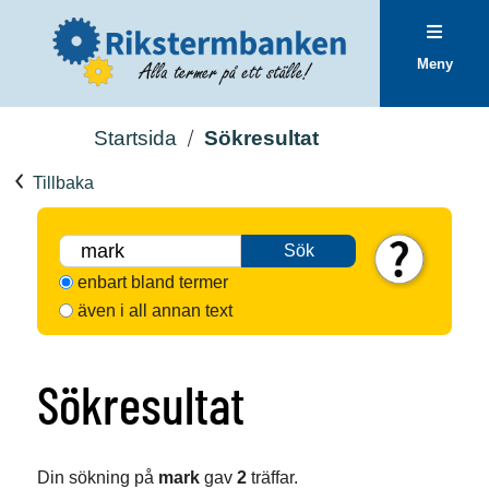
Meny
Startsida
Sökresultat
Tillbaka
Sök
enbart bland termer
även i all annan text
Sökresultat
Din sökning på
mark
gav
2
träffar.