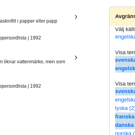
Avgräns
skinfilt i papper eller papp
Välj käl
engelsk
ersordlista | 1992
Visa te
svenska
som liknar vattenmärke, men som
engelsk
Visa te
ersordlista | 1992
svenska
engelsk
tyska (2
franska
danska 
norska (