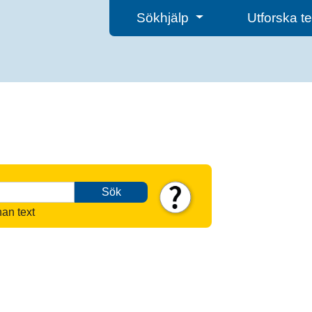
Sökhjälp
Utforska 
Sök
nan text