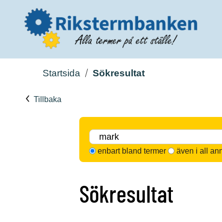
Startsida
Sökresultat
Tillbaka
enbart bland termer
även i all an
Sökresultat