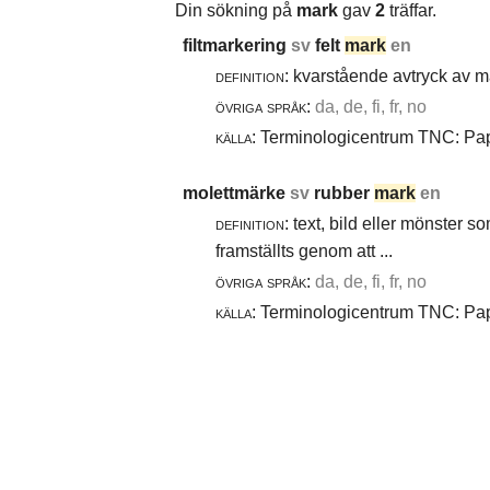
Din sökning på
mark
gav
2
träffar.
filtmarkering
sv
felt
mark
en
definition:
kvarstående avtryck av ma
övriga språk:
da, de, fi, fr, no
källa:
Terminologicentrum TNC: Papp
molettmärke
sv
rubber
mark
en
definition:
text, bild eller mönster 
framställts genom att ...
övriga språk:
da, de, fi, fr, no
källa:
Terminologicentrum TNC: Papp