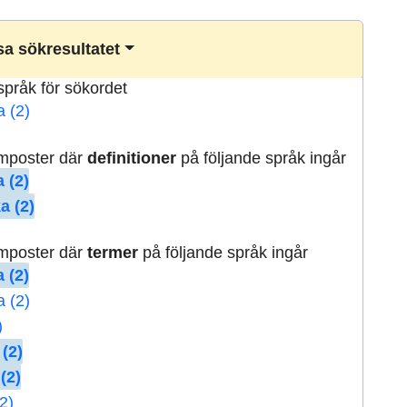
a sökresultatet
lspråk för sökordet
a (2)
rmposter där
definitioner
på följande språk ingår
 (2)
a (2)
rmposter där
termer
på följande språk ingår
 (2)
a (2)
)
 (2)
(2)
2)