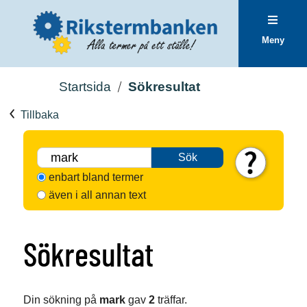
Meny
Startsida
Sökresultat
Tillbaka
Sök
enbart bland termer
även i all annan text
Sökresultat
Din sökning på
mark
gav
2
träffar.