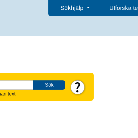
Sökhjälp
Utforska 
Sök
nan text