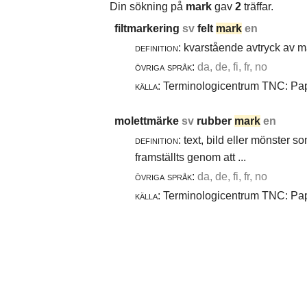
Din sökning på
mark
gav
2
träffar.
filtmarkering
sv
felt
mark
en
definition:
kvarstående avtryck av ma
övriga språk:
da, de, fi, fr, no
källa:
Terminologicentrum TNC: Papp
molettmärke
sv
rubber
mark
en
definition:
text, bild eller mönster 
framställts genom att ...
övriga språk:
da, de, fi, fr, no
källa:
Terminologicentrum TNC: Papp