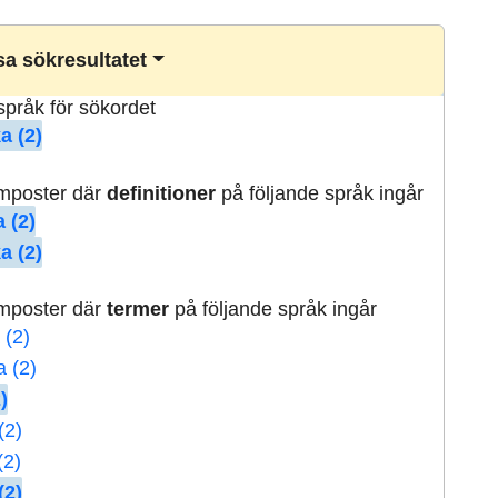
a sökresultatet
lspråk för sökordet
a (2)
rmposter där
definitioner
på följande språk ingår
 (2)
a (2)
rmposter där
termer
på följande språk ingår
 (2)
a (2)
)
(2)
(2)
(2)