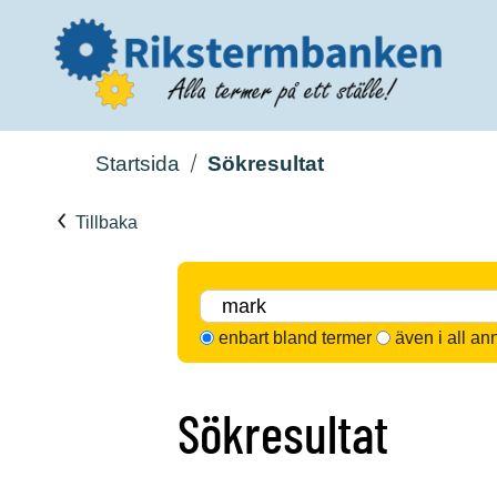
Startsida
Sökresultat
Tillbaka
enbart bland termer
även i all an
Sökresultat