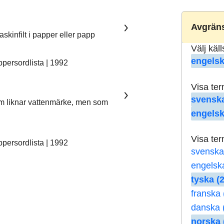
Avgräns
skinfilt i papper eller papp
Välj käl
engelsk
ersordlista | 1992
Visa te
svenska
som liknar vattenmärke, men som
engelsk
Visa te
ersordlista | 1992
svenska
engelsk
tyska (2
franska 
danska 
norska 