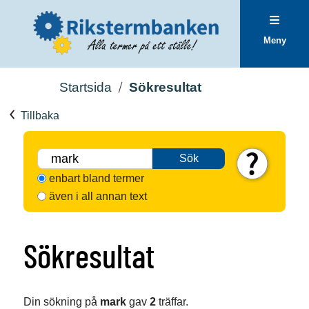
Meny
Startsida
Sökresultat
Tillbaka
Sök
enbart bland termer
även i all annan text
Sökresultat
Din sökning på
mark
gav
2
träffar.