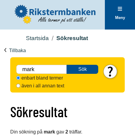
Meny
Startsida
Sökresultat
Tillbaka
Sök
enbart bland termer
även i all annan text
Sökresultat
Din sökning på
mark
gav
2
träffar.