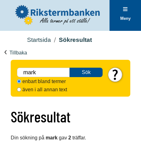
Meny
Startsida
Sökresultat
Tillbaka
Sök
enbart bland termer
även i all annan text
Sökresultat
Din sökning på
mark
gav
2
träffar.