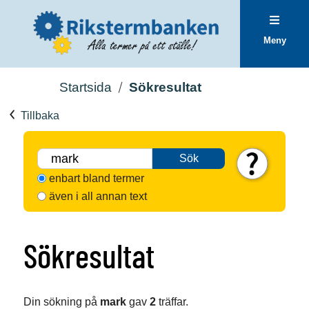
Meny
Startsida
Sökresultat
Tillbaka
Sök
enbart bland termer
även i all annan text
Sökresultat
Din sökning på
mark
gav
2
träffar.