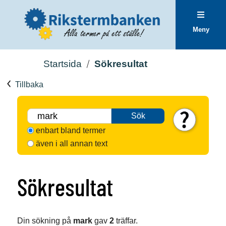
Meny
Startsida
Sökresultat
Tillbaka
Sök
enbart bland termer
även i all annan text
Sökresultat
Din sökning på
mark
gav
2
träffar.