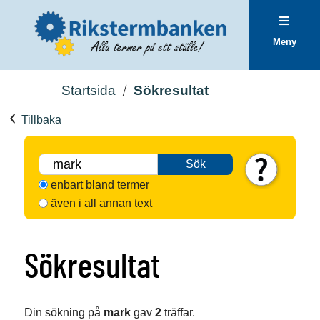
Meny
Startsida
Sökresultat
Tillbaka
Sök
enbart bland termer
även i all annan text
Sökresultat
Din sökning på
mark
gav
2
träffar.