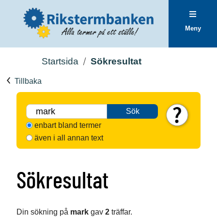
Meny
Startsida
Sökresultat
Tillbaka
Sök
enbart bland termer
även i all annan text
Sökresultat
Din sökning på
mark
gav
2
träffar.