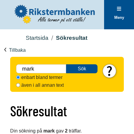
Meny
Startsida
Sökresultat
Tillbaka
Sök
enbart bland termer
även i all annan text
Sökresultat
Din sökning på
mark
gav
2
träffar.