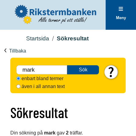
Meny
Startsida
Sökresultat
Tillbaka
Sök
enbart bland termer
även i all annan text
Sökresultat
Din sökning på
mark
gav
2
träffar.