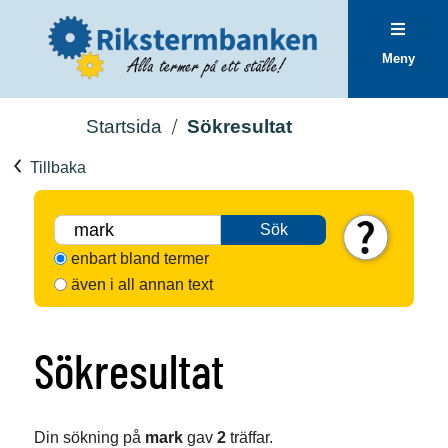
Meny
Startsida
Sökresultat
Tillbaka
Sök
enbart bland termer
även i all annan text
Sökresultat
Din sökning på
mark
gav
2
träffar.