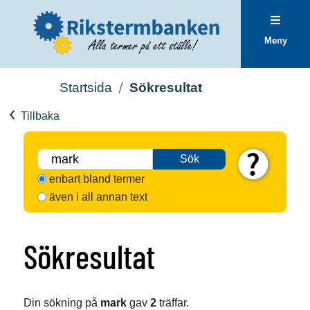
Meny
Startsida
Sökresultat
Tillbaka
Sök
enbart bland termer
även i all annan text
Sökresultat
Din sökning på
mark
gav
2
träffar.