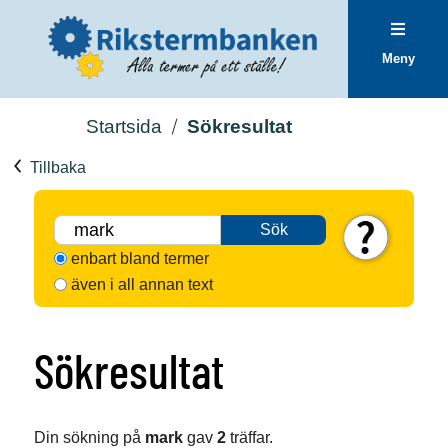
Meny
Startsida
Sökresultat
Tillbaka
Sök
enbart bland termer
även i all annan text
Sökresultat
Din sökning på
mark
gav
2
träffar.