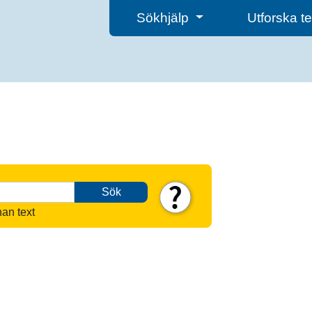
Sökhjälp
Utforska 
Sök
nan text