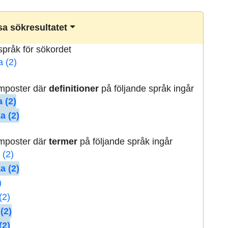
a sökresultatet
lspråk för sökordet
a (2)
rmposter där
definitioner
på följande språk ingår
 (2)
a (2)
rmposter där
termer
på följande språk ingår
 (2)
a (2)
)
(2)
(2)
(2)