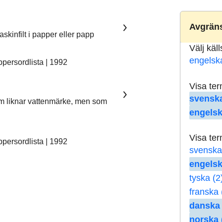
Avgräns
skinfilt i papper eller papp
Välj käl
engelsk
ersordlista | 1992
Visa te
svenska
som liknar vattenmärke, men som
engelsk
Visa te
ersordlista | 1992
svenska
engelsk
tyska (2
franska 
danska 
norska 