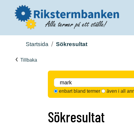
Startsida
Sökresultat
Tillbaka
enbart bland termer
även i all an
Sökresultat