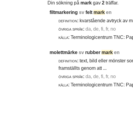
Din sökning på
mark
gav
2
träffar.
filtmarkering
sv
felt
mark
en
definition:
kvarstående avtryck av ma
övriga språk:
da, de, fi, fr, no
källa:
Terminologicentrum TNC: Papp
molettmärke
sv
rubber
mark
en
definition:
text, bild eller mönster 
framställts genom att ...
övriga språk:
da, de, fi, fr, no
källa:
Terminologicentrum TNC: Papp