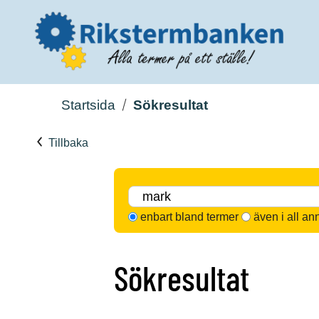
Startsida
Sökresultat
Tillbaka
enbart bland termer
även i all an
Sökresultat