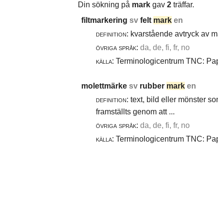
Din sökning på
mark
gav
2
träffar.
filtmarkering
sv
felt
mark
en
definition:
kvarstående avtryck av ma
övriga språk:
da, de, fi, fr, no
källa:
Terminologicentrum TNC: Papp
molettmärke
sv
rubber
mark
en
definition:
text, bild eller mönster 
framställts genom att ...
övriga språk:
da, de, fi, fr, no
källa:
Terminologicentrum TNC: Papp