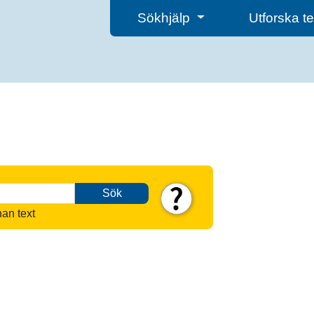
Sökhjälp
Utforska 
Sök
nan text