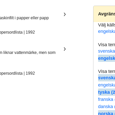
Avgräns
skinfilt i papper eller papp
Välj käl
engelsk
ersordlista | 1992
Visa te
svenska
som liknar vattenmärke, men som
engelsk
Visa te
ersordlista | 1992
svenska
engelsk
tyska (2
franska 
danska 
norska 