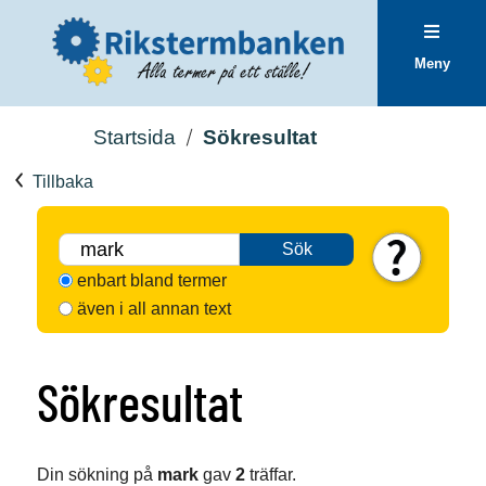
Meny
Startsida
Sökresultat
Tillbaka
Sök
enbart bland termer
även i all annan text
Sökresultat
Din sökning på
mark
gav
2
träffar.