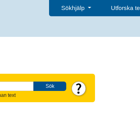
Sökhjälp
Utforska 
Sök
nan text