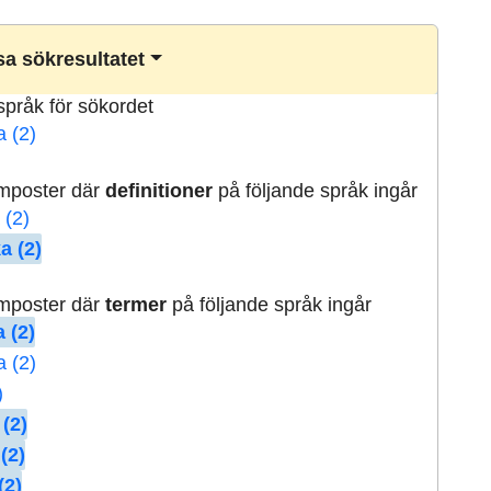
a sökresultatet
lspråk för sökordet
a (2)
rmposter där
definitioner
på följande språk ingår
 (2)
a (2)
rmposter där
termer
på följande språk ingår
 (2)
a (2)
)
 (2)
(2)
(2)