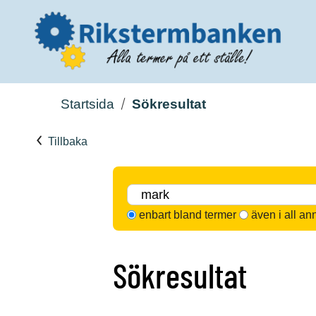
Startsida
Sökresultat
Tillbaka
enbart bland termer
även i all an
Sökresultat