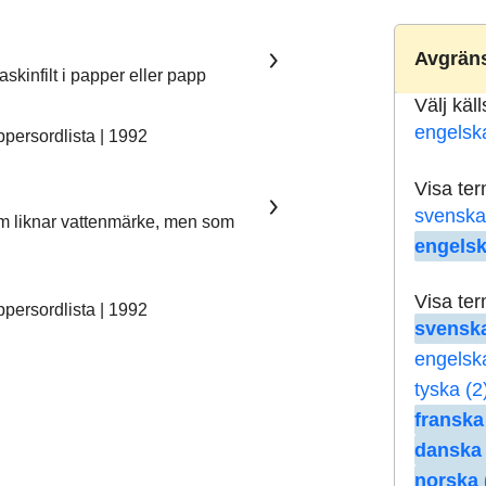
Avgräns
skinfilt i papper eller papp
Välj käl
engelsk
ersordlista | 1992
Visa te
svenska
som liknar vattenmärke, men som
engelsk
Visa te
ersordlista | 1992
svenska
engelsk
tyska (2
franska
danska 
norska 