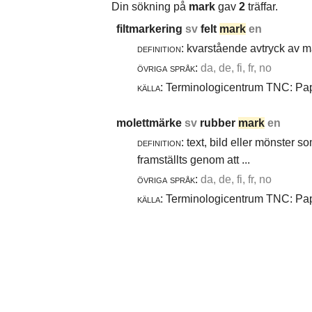
Din sökning på
mark
gav
2
träffar.
filtmarkering
sv
felt
mark
en
definition:
kvarstående avtryck av ma
övriga språk:
da, de, fi, fr, no
källa:
Terminologicentrum TNC: Papp
molettmärke
sv
rubber
mark
en
definition:
text, bild eller mönster 
framställts genom att ...
övriga språk:
da, de, fi, fr, no
källa:
Terminologicentrum TNC: Papp