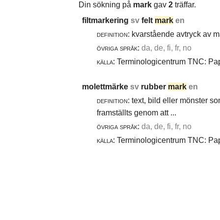
Din sökning på
mark
gav
2
träffar.
filtmarkering
sv
felt
mark
en
definition:
kvarstående avtryck av ma
övriga språk:
da, de, fi, fr, no
källa:
Terminologicentrum TNC: Papp
molettmärke
sv
rubber
mark
en
definition:
text, bild eller mönster 
framställts genom att ...
övriga språk:
da, de, fi, fr, no
källa:
Terminologicentrum TNC: Papp