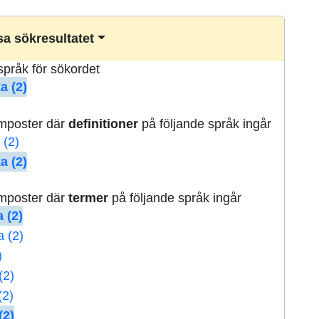
a sökresultatet
lspråk för sökordet
a (2)
rmposter där
definitioner
på följande språk ingår
 (2)
a (2)
rmposter där
termer
på följande språk ingår
 (2)
a (2)
)
(2)
(2)
(2)