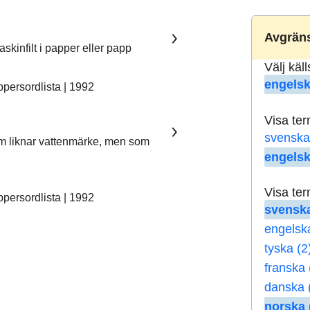
Avgräns
skinfilt i papper eller papp
Välj käl
engelsk
ersordlista | 1992
Visa te
svenska
som liknar vattenmärke, men som
engelsk
Visa te
ersordlista | 1992
svenska
engelsk
tyska (2
franska 
danska 
norska 