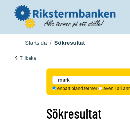
Startsida
Sökresultat
Tillbaka
enbart bland termer
även i all an
Sökresultat