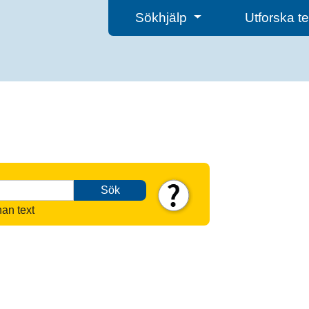
Sökhjälp
Utforska 
Sök
nan text