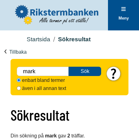
Meny
Startsida
Sökresultat
Tillbaka
Sök
enbart bland termer
även i all annan text
Sökresultat
Din sökning på
mark
gav
2
träffar.