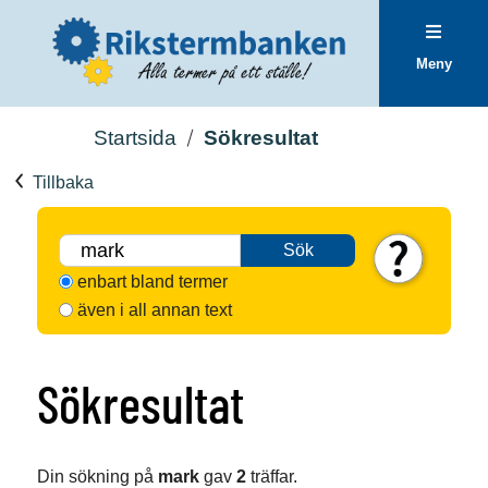
Meny
Startsida
Sökresultat
Tillbaka
Sök
enbart bland termer
även i all annan text
Sökresultat
Din sökning på
mark
gav
2
träffar.