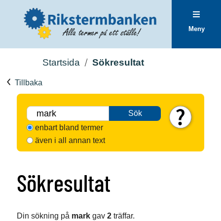
Meny
Startsida
Sökresultat
Tillbaka
Sök
enbart bland termer
även i all annan text
Sökresultat
Din sökning på
mark
gav
2
träffar.