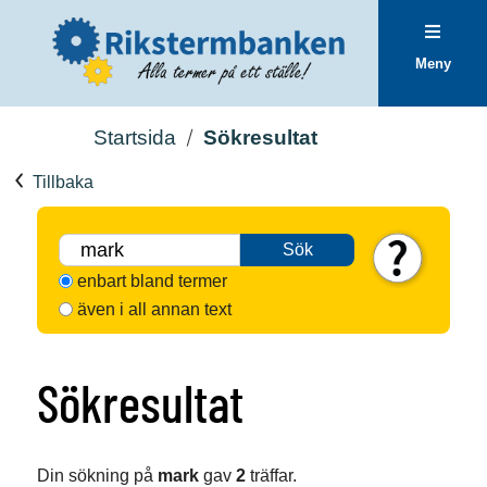
Meny
Startsida
Sökresultat
Tillbaka
Sök
enbart bland termer
även i all annan text
Sökresultat
Din sökning på
mark
gav
2
träffar.