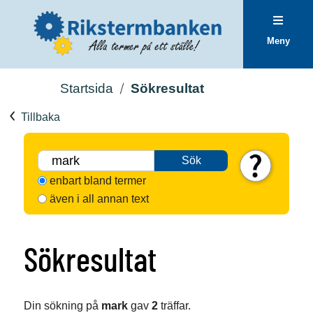
Meny
Startsida
Sökresultat
Tillbaka
Sök
enbart bland termer
även i all annan text
Sökresultat
Din sökning på
mark
gav
2
träffar.