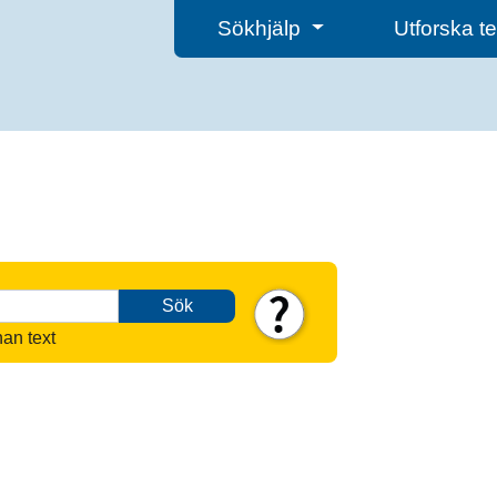
Sökhjälp
Utforska 
Sök
nan text