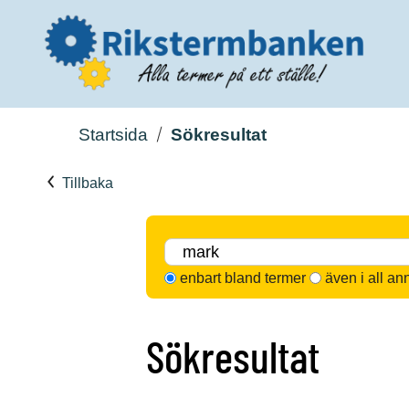
Startsida
Sökresultat
Tillbaka
enbart bland termer
även i all an
Sökresultat