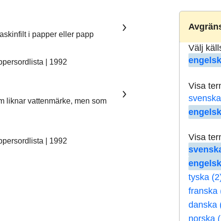
Avgräns
skinfilt i papper eller papp
Välj käl
engelsk
ersordlista | 1992
Visa te
svenska
som liknar vattenmärke, men som
engelsk
Visa te
ersordlista | 1992
svenska
engelsk
tyska (2
franska 
danska 
norska (