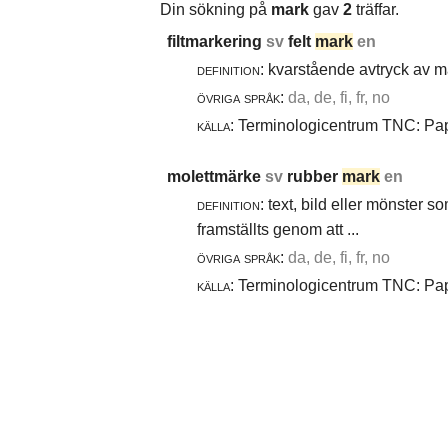
Din sökning på
mark
gav
2
träffar.
filtmarkering
sv
felt
mark
en
definition:
kvarstående avtryck av ma
övriga språk:
da, de, fi, fr, no
källa:
Terminologicentrum TNC: Papp
molettmärke
sv
rubber
mark
en
definition:
text, bild eller mönster 
framställts genom att ...
övriga språk:
da, de, fi, fr, no
källa:
Terminologicentrum TNC: Papp