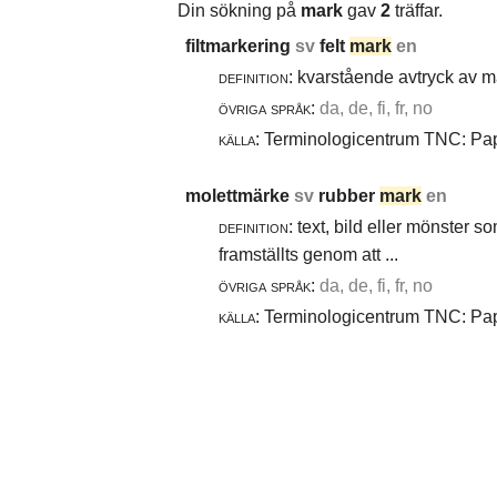
Din sökning på
mark
gav
2
träffar.
filtmarkering
sv
felt
mark
en
definition:
kvarstående avtryck av ma
övriga språk:
da, de, fi, fr, no
källa:
Terminologicentrum TNC: Papp
molettmärke
sv
rubber
mark
en
definition:
text, bild eller mönster 
framställts genom att ...
övriga språk:
da, de, fi, fr, no
källa:
Terminologicentrum TNC: Papp