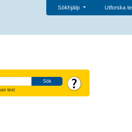
Sökhjälp
Utforska 
Sök
nan text