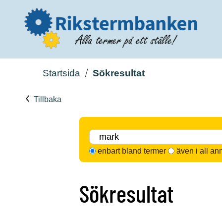
Startsida
Sökresultat
Tillbaka
enbart bland termer
även i all an
Sökresultat