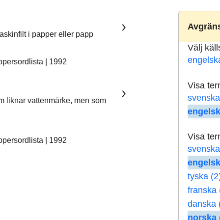
Avgräns
skinfilt i papper eller papp
Välj käl
engelsk
ersordlista | 1992
Visa te
svenska
som liknar vattenmärke, men som
engelsk
Visa te
ersordlista | 1992
svenska
engelsk
tyska (2
franska 
danska 
norska 