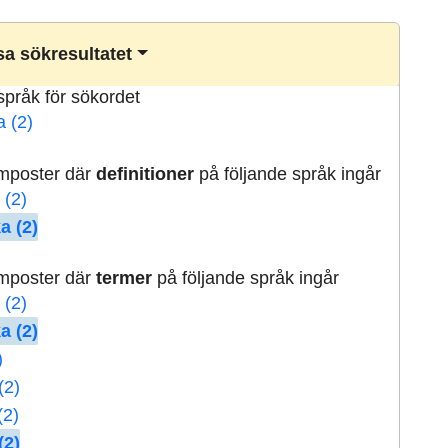
a sökresultatet
lspråk för sökordet
a (2)
rmposter där
definitioner
på följande språk ingår
 (2)
a (2)
rmposter där
termer
på följande språk ingår
 (2)
a (2)
)
(2)
(2)
(2)