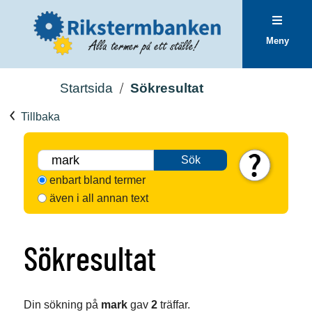
Meny
Startsida
Sökresultat
Tillbaka
Sök
enbart bland termer
även i all annan text
Sökresultat
Din sökning på
mark
gav
2
träffar.