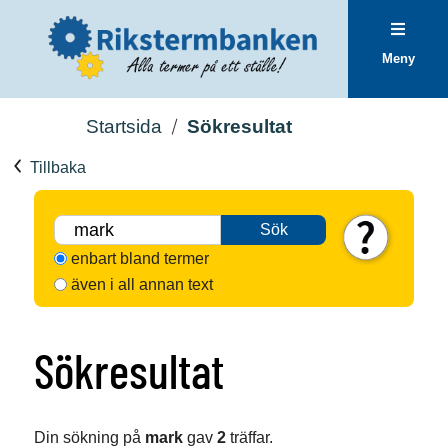
Meny
Startsida
Sökresultat
Tillbaka
Sök
enbart bland termer
även i all annan text
Sökresultat
Din sökning på
mark
gav
2
träffar.