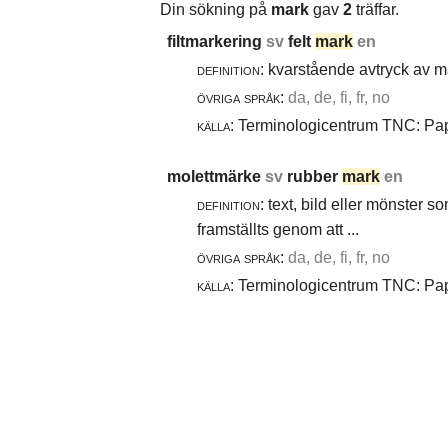
Din sökning på
mark
gav
2
träffar.
filtmarkering
sv
felt
mark
en
definition:
kvarstående avtryck av ma
övriga språk:
da, de, fi, fr, no
källa:
Terminologicentrum TNC: Papp
molettmärke
sv
rubber
mark
en
definition:
text, bild eller mönster 
framställts genom att ...
övriga språk:
da, de, fi, fr, no
källa:
Terminologicentrum TNC: Papp