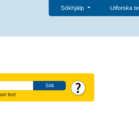
Sökhjälp
Utforska 
Sök
nan text