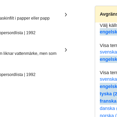
Avgräns
skinfilt i papper eller papp
Välj käl
engelsk
ersordlista | 1992
Visa te
svenska
som liknar vattenmärke, men som
engelsk
Visa te
ersordlista | 1992
svenska
engelsk
tyska (2
franska
danska 
norska (