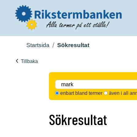
Startsida
Sökresultat
Tillbaka
enbart bland termer
även i all an
Sökresultat