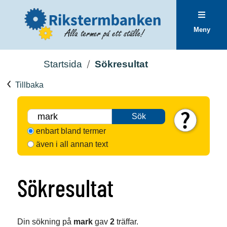
Meny
Startsida
Sökresultat
Tillbaka
Sök
enbart bland termer
även i all annan text
Sökresultat
Din sökning på
mark
gav
2
träffar.