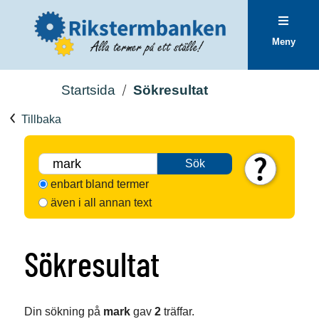
Meny
Startsida
Sökresultat
Tillbaka
Sök
enbart bland termer
även i all annan text
Sökresultat
Din sökning på
mark
gav
2
träffar.