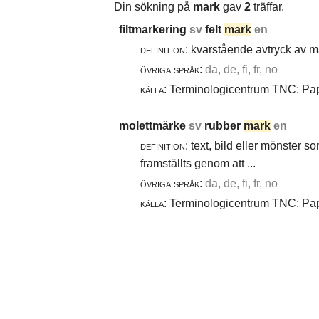
Din sökning på
mark
gav
2
träffar.
filtmarkering
sv
felt
mark
en
definition:
kvarstående avtryck av ma
övriga språk:
da, de, fi, fr, no
källa:
Terminologicentrum TNC: Papp
molettmärke
sv
rubber
mark
en
definition:
text, bild eller mönster 
framställts genom att ...
övriga språk:
da, de, fi, fr, no
källa:
Terminologicentrum TNC: Papp