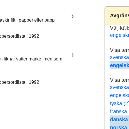
Avgräns
skinfilt i papper eller papp
Välj käl
engelsk
ersordlista | 1992
Visa te
svenska
som liknar vattenmärke, men som
engelsk
Visa te
ersordlista | 1992
svenska
engelsk
tyska (2
franska 
danska 
norska 