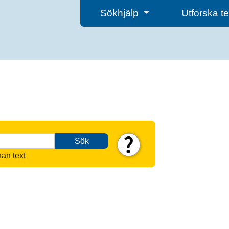
Sökhjälp
Utforska 
Sök
nan text