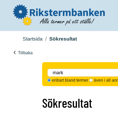
Startsida
Sökresultat
Tillbaka
enbart bland termer
även i all an
Sökresultat