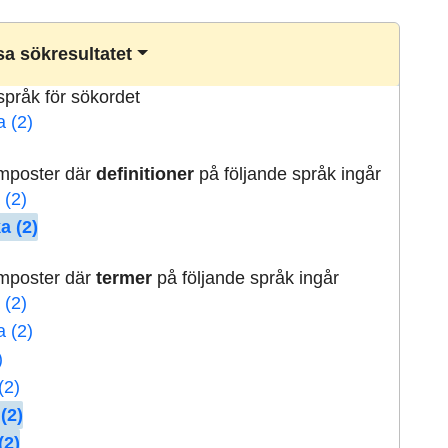
a sökresultatet
lspråk för sökordet
a (2)
rmposter där
definitioner
på följande språk ingår
 (2)
a (2)
rmposter där
termer
på följande språk ingår
 (2)
a (2)
)
(2)
(2)
(2)