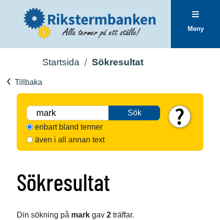
Meny
Startsida
Sökresultat
Tillbaka
Sök
enbart bland termer
även i all annan text
Sökresultat
Din sökning på
mark
gav
2
träffar.