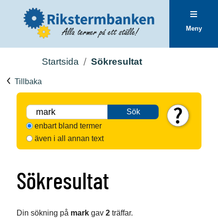
Meny
Startsida
Sökresultat
Tillbaka
Sök
enbart bland termer
även i all annan text
Sökresultat
Din sökning på
mark
gav
2
träffar.