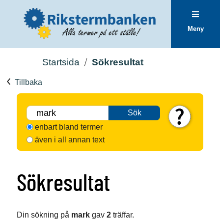
Meny
Startsida
Sökresultat
Tillbaka
Sök
enbart bland termer
även i all annan text
Sökresultat
Din sökning på
mark
gav
2
träffar.