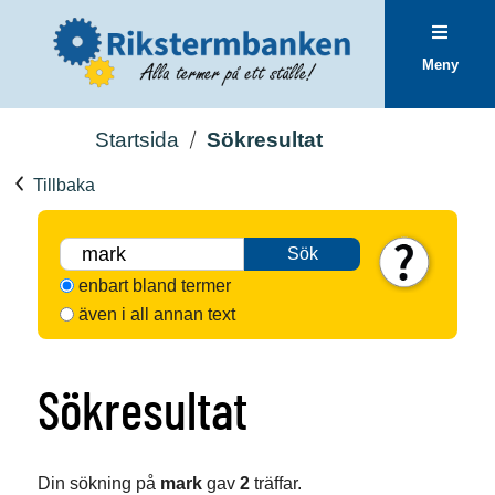
Meny
Startsida
Sökresultat
Tillbaka
Sök
enbart bland termer
även i all annan text
Sökresultat
Din sökning på
mark
gav
2
träffar.