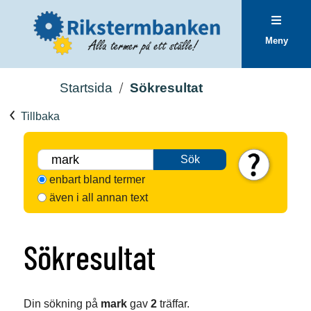
Meny
Startsida
Sökresultat
Tillbaka
Sök
enbart bland termer
även i all annan text
Sökresultat
Din sökning på
mark
gav
2
träffar.