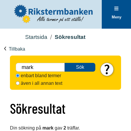
Meny
Startsida
Sökresultat
Tillbaka
Sök
enbart bland termer
även i all annan text
Sökresultat
Din sökning på
mark
gav
2
träffar.