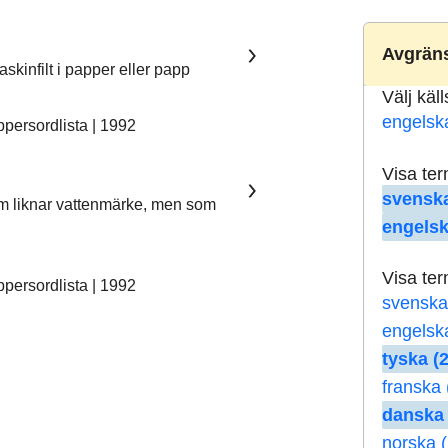
Avgräns
skinfilt i papper eller papp
Välj käl
engelsk
ersordlista | 1992
Visa te
svenska
som liknar vattenmärke, men som
engelsk
Visa te
ersordlista | 1992
svenska
engelsk
tyska (2
franska 
danska 
norska (